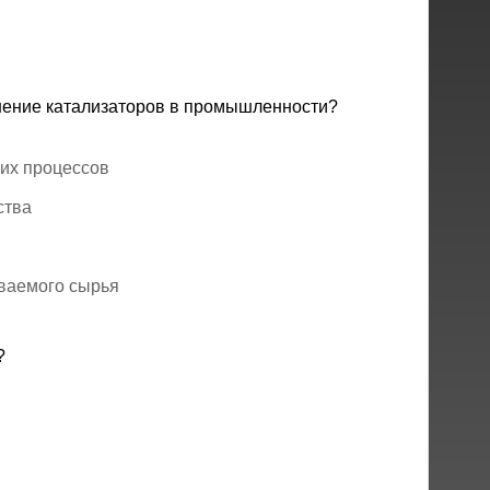
нение катализаторов в промышленности?
их процессов
ства
ваемого сырья
?