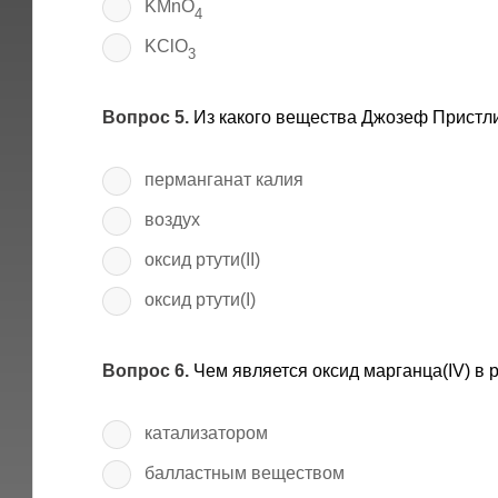
KMnO
4
KClO
3
Вопрос 5.
Из какого вещества Джозеф Пристли
перманганат калия
воздух
оксид ртути(II)
оксид ртути(I)
Вопрос 6.
Чем является оксид марганца(IV) в
катализатором
балластным веществом