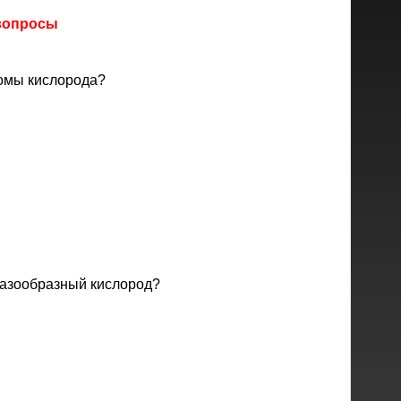
 вопросы
омы кислорода?
газообразный кислород?