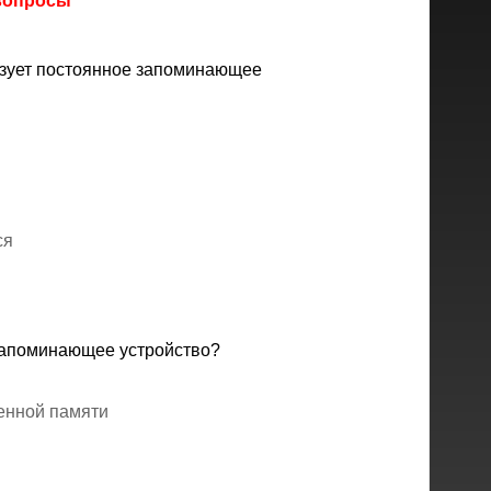
 вопросы
изует постоянное запоминающее
ся
запоминающее устройство?
енной памяти