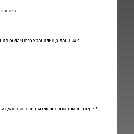
точника
ания облачного хранилища данных?
а
анит данные при выключенном компьютере?