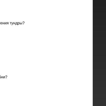
тения тундры?
бни?