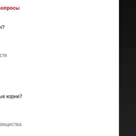
 вопросы
и?
ств
ые корни?
 вещества