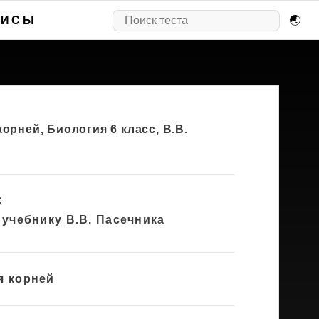
ВИСЫ
🌏
орней, Биология 6 класс, В.В.
С
 учебнику В.В. Пасечника
я корней