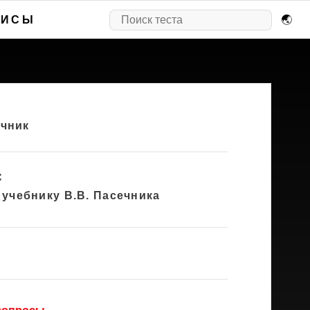
ВИСЫ
🌏
ечник
С
 учебнику В.В. Пасечника