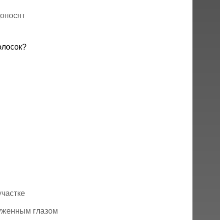
доносят
олосок?
участке
уженным глазом