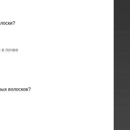
лоски?
 в почве
вых волосков?