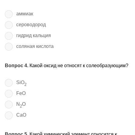
аммиак
сероводород
гидрид кальция
соляная кислота
Вопрос 4.
Какой оксид не относят к солеобразующим?
SiO
2
FeO
N
O
2
CaO
Вопрос 5.
Какой химический элемент относится к