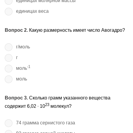
единицах молярной массы
единицах веса
Вопрос 2.
Какую размерность имеет число Авогадро?
г/моль
г
-1
моль
моль
Вопрос 3.
Сколько грамм указанного вещества
23
содержит 6,02 ∙ 10
молекул?
74 грамма сернистого газа