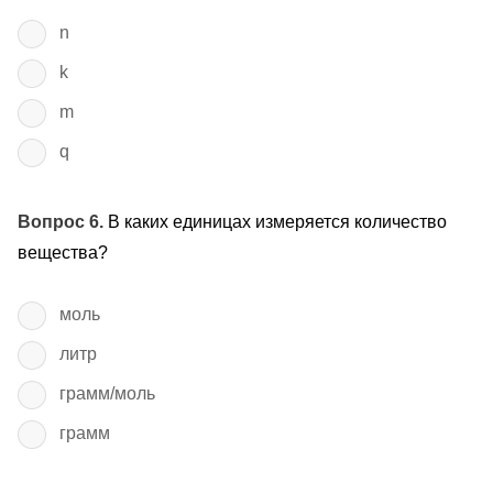
n
k
m
q
Вопрос 6.
В каких единицах измеряется количество
вещества?
моль
литр
грамм/моль
грамм