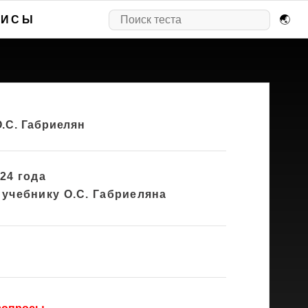
ВИСЫ
🌏
О.С. Габриелян
24 года
 учебнику О.С. Габриеляна