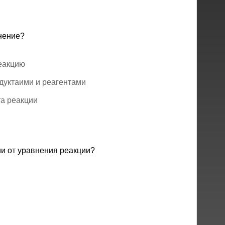
нение?
реакцию
дуктаими и реагентами
та реакции
ии от уравнения реакции?