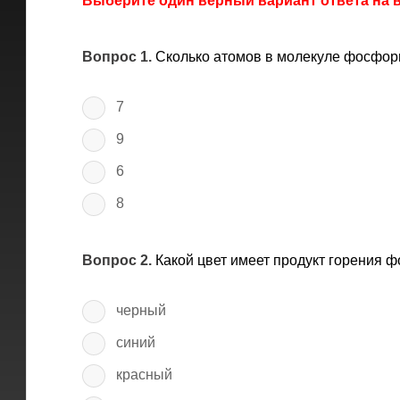
Выберите один верный вариант ответа на
Вопрос 1.
Сколько атомов в молекуле фосфор
7
9
6
8
Вопрос 2.
Какой цвет имеет продукт горения 
черный
синий
красный