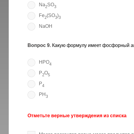
Na
SO
2
3
Fe
(SO
)
2
3
3
NaOH
Вопрос 9.
Какую формулу имеет фосфорный а
HPO
4
P
O
2
5
P
4
PH
3
Отметьте верные утверждения из списка