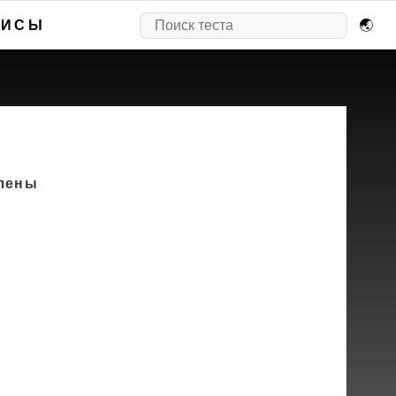
ВИСЫ
🌏
влены